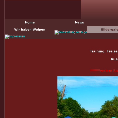
Training, Freize
Auss
!!!!!!!!!!weitere B