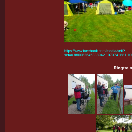
https://www.facebook.com/media/set/?
set=a.880082645338942.1073741881.1
Ringtrai