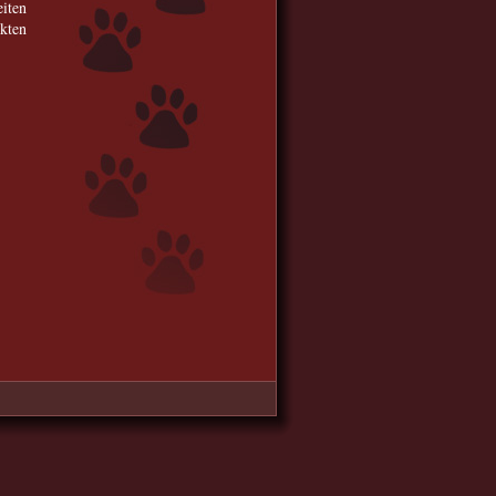
eiten
kten